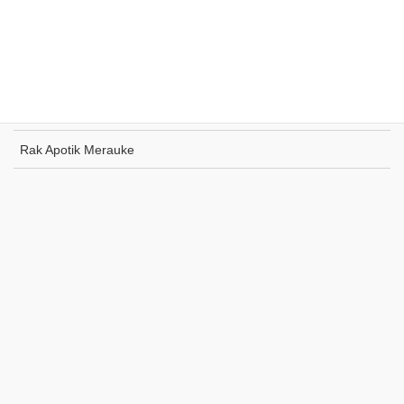
Rak Toko Kuliner Tanjung Pinang
Rak Indomaret Tulang Bawang
Rak Toko ATK Sugapa
Rak Apotik Merauke