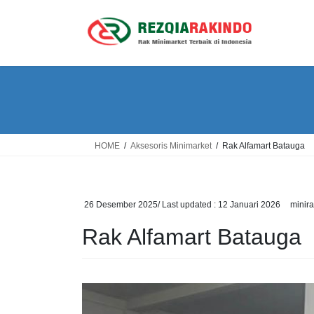
Skip
Skip
to
to
the
the
content
Navigation
HOME
Aksesoris Minimarket
Rak Alfamart Batauga
26 Desember 2025
/ Last updated :
12 Januari 2026
minira
Rak Alfamart Batauga