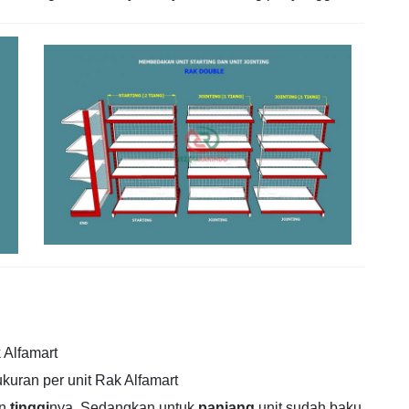
Alfamart
ukuran per unit Rak Alfamart
n
tinggi
nya. Sedangkan untuk
panjang
unit sudah baku