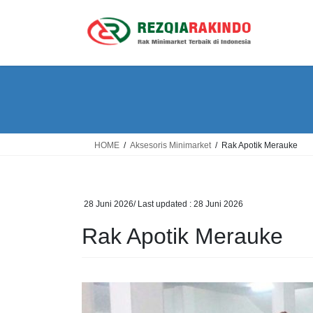
Skip
Skip
to
to
the
the
content
Navigation
HOME
Aksesoris Minimarket
Rak Apotik Merauke
28 Juni 2026
/ Last updated :
28 Juni 2026
Rak Apotik Merauke