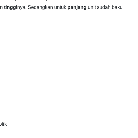
an
tinggi
nya. Sedangkan untuk
panjang
unit sudah baku
otik