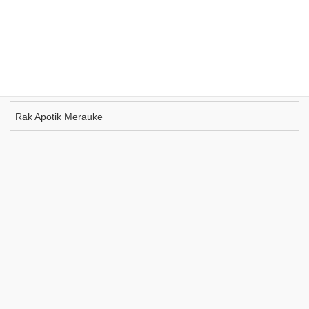
Rak Supermarket Sumohai
Rak Toko Kuliner Tanjung Pinang
Rak Indomaret Tulang Bawang
Rak Toko ATK Sugapa
Rak Apotik Merauke