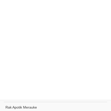
Rak Supermarket Sumohai
Rak Toko Kuliner Tanjung Pinang
Rak Indomaret Tulang Bawang
Rak Toko ATK Sugapa
Rak Apotik Merauke