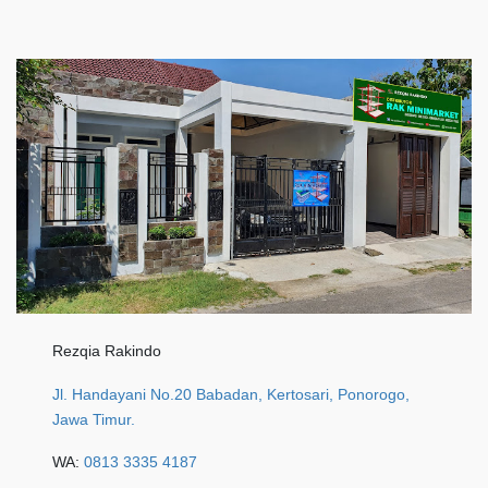
Rezqia Rakindo
Jl. Handayani No.20 Babadan, Kertosari, Ponorogo,
Jawa Timur.
WA:
0813 3335 4187