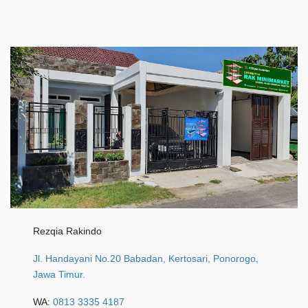
Rezqia Rakindo
Jl. Handayani No.20 Babadan, Kertosari, Ponorogo,
Jawa Timur.
WA:
0813 3335 4187