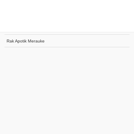
Rak Toko Kuliner Tanjung Pinang
Rak Indomaret Tulang Bawang
Rak Toko ATK Sugapa
Rak Apotik Merauke