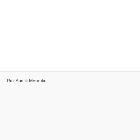
Rak Supermarket Sumohai
Rak Toko Kuliner Tanjung Pinang
Rak Indomaret Tulang Bawang
Rak Toko ATK Sugapa
Rak Apotik Merauke