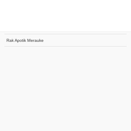
Rak Toko Kuliner Tanjung Pinang
Rak Indomaret Tulang Bawang
Rak Toko ATK Sugapa
Rak Apotik Merauke