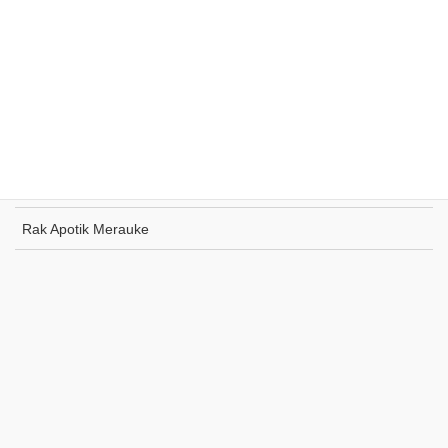
Rak Supermarket Sumohai
Rak Toko Kuliner Tanjung Pinang
Rak Indomaret Tulang Bawang
Rak Toko ATK Sugapa
Rak Apotik Merauke