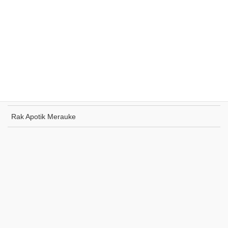
Rak Supermarket Sumohai
Rak Toko Kuliner Tanjung Pinang
Rak Indomaret Tulang Bawang
Rak Toko ATK Sugapa
Rak Apotik Merauke