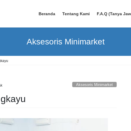
Beranda
Tentang Kami
F.A.Q (Tanya Ja
Aksesoris Minimarket
gkayu
Aksesoris Minimarket
ak
ngkayu