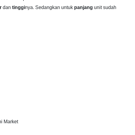
r
dan
tinggi
nya. Sedangkan untuk
panjang
unit sudah
ni Market