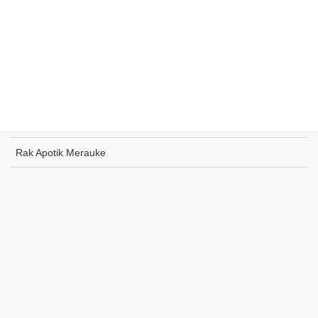
Rak Supermarket Sumohai
Rak Toko Kuliner Tanjung Pinang
Rak Indomaret Tulang Bawang
Rak Toko ATK Sugapa
Rak Apotik Merauke