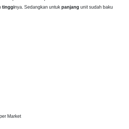
n
tinggi
nya. Sedangkan untuk
panjang
unit sudah baku
uper Market