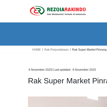
Skip
Skip
to
to
the
the
content
Navigation
HOME
Rak Perpustakaan
Rak Super Market Pinrang
6 November 2025
/ Last updated :
6 November 2025
Rak Super Market Pin