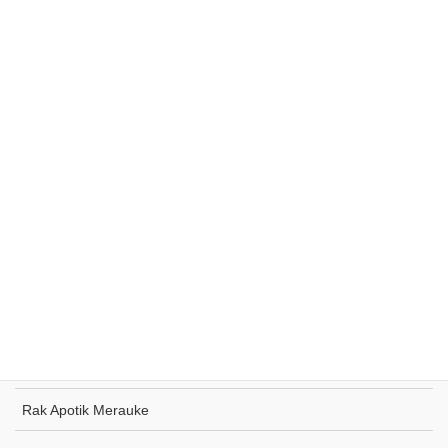
Rak Supermarket Sumohai
Rak Toko Kuliner Tanjung Pinang
Rak Indomaret Tulang Bawang
Rak Toko ATK Sugapa
Rak Apotik Merauke