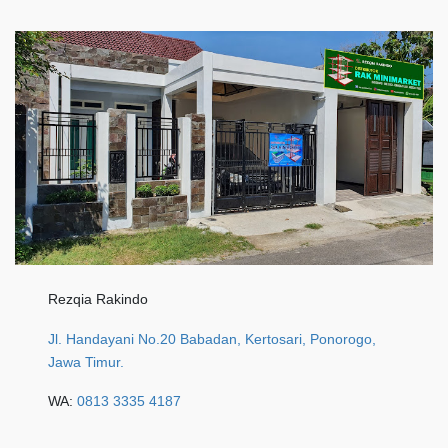
Rezqia Rakindo
Jl. Handayani No.20 Babadan, Kertosari, Ponorogo,
Jawa Timur.
WA:
0813 3335 4187