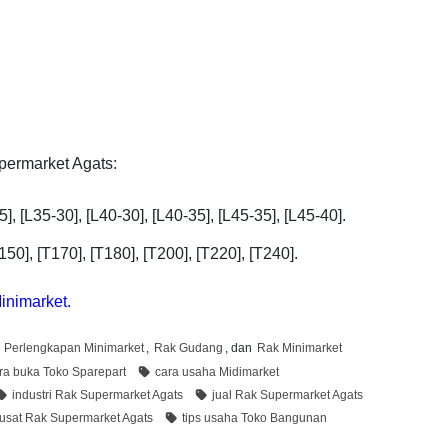
upermarket Agats:
], [L35-30], [L40-30], [L40-35], [L45-35], [L45-40].
150], [T170], [T180], [T200], [T220], [T240].
inimarket.
,
Perlengkapan Minimarket
,
Rak Gudang
, dan
Rak Minimarket
ra buka Toko Sparepart
cara usaha Midimarket
industri Rak Supermarket Agats
jual Rak Supermarket Agats
usat Rak Supermarket Agats
tips usaha Toko Bangunan