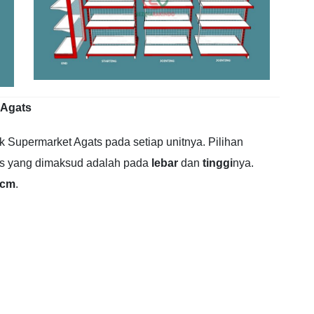
 Agats
Supermarket Agats pada setiap unitnya. Pilihan
ats yang dimaksud adalah pada
lebar
dan
tinggi
nya.
0cm
.