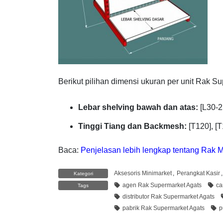
Berikut pilihan dimensi ukuran per unit Rak S
Lebar shelving bawah dan atas:
[L30-25
Tinggi Tiang dan Backmesh:
[T120], [T
Baca:
Penjelasan lebih lengkap tentang Rak M
Aksesoris Minimarket
,
Perangkat Kasir
Kategori
agen Rak Supermarket Agats
ca
Tags
distributor Rak Supermarket Agats
pabrik Rak Supermarket Agats
p