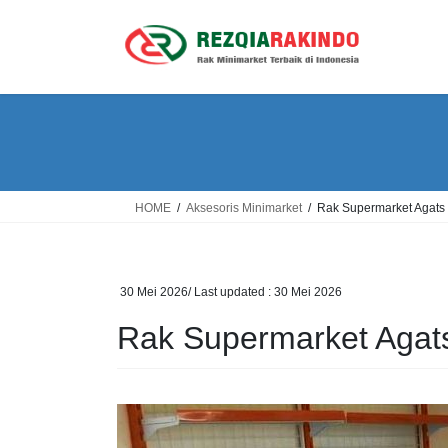
Skip
Skip
to
to
the
the
content
Navigation
HOME
Aksesoris Minimarket
Rak Supermarket Agats
30 Mei 2026
/ Last updated :
30 Mei 2026
Rak Supermarket Agat