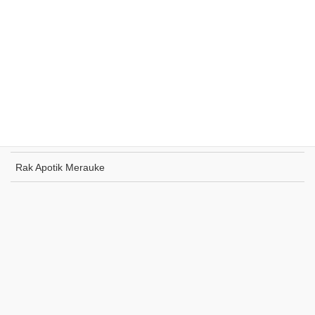
Rak Supermarket Sumohai
Rak Toko Kuliner Tanjung Pinang
Rak Indomaret Tulang Bawang
Rak Toko ATK Sugapa
Rak Apotik Merauke