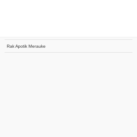
Rak Toko Kuliner Tanjung Pinang
Rak Indomaret Tulang Bawang
Rak Toko ATK Sugapa
Rak Apotik Merauke