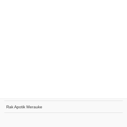
Rak Supermarket Sumohai
Rak Toko Kuliner Tanjung Pinang
Rak Indomaret Tulang Bawang
Rak Toko ATK Sugapa
Rak Apotik Merauke