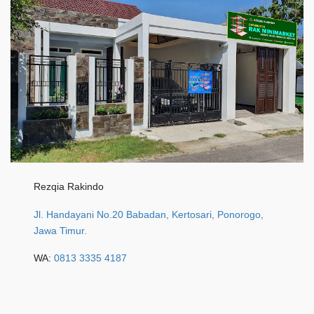
Rezqia Rakindo
Jl. Handayani No.20 Babadan, Kertosari, Ponorogo,
Jawa Timur.
WA:
0813 3335 4187