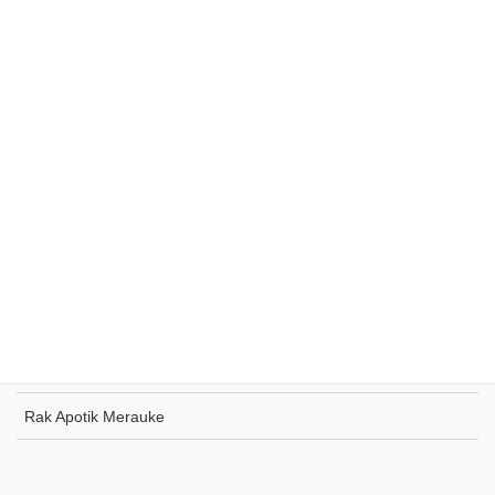
Rak Supermarket Sumohai
Rak Toko Kuliner Tanjung Pinang
Rak Indomaret Tulang Bawang
Rak Toko ATK Sugapa
Rak Apotik Merauke