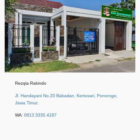
Rezqia Rakindo
Jl. Handayani No.20 Babadan, Kertosari, Ponorogo,
Jawa Timur.
WA:
0813 3335 4187