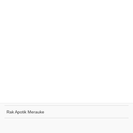
Rak Supermarket Sumohai
Rak Toko Kuliner Tanjung Pinang
Rak Indomaret Tulang Bawang
Rak Toko ATK Sugapa
Rak Apotik Merauke