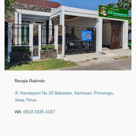
Rezqia Rakindo
Jl. Handayani No.20 Babadan, Kertosari, Ponorogo,
Jawa Timur.
WA:
0813 3335 4187