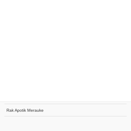
Rak Supermarket Sumohai
Rak Toko Kuliner Tanjung Pinang
Rak Indomaret Tulang Bawang
Rak Toko ATK Sugapa
Rak Apotik Merauke