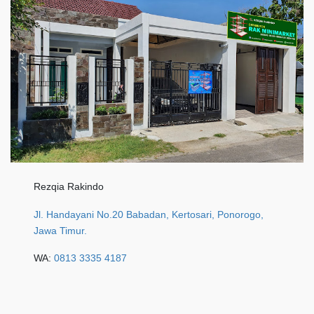
Rezqia Rakindo
Jl. Handayani No.20 Babadan, Kertosari, Ponorogo,
Jawa Timur.
WA:
0813 3335 4187