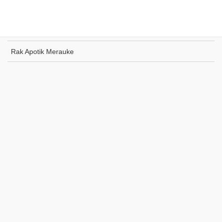
Rak Indomaret Tulang Bawang
Rak Toko ATK Sugapa
Rak Apotik Merauke