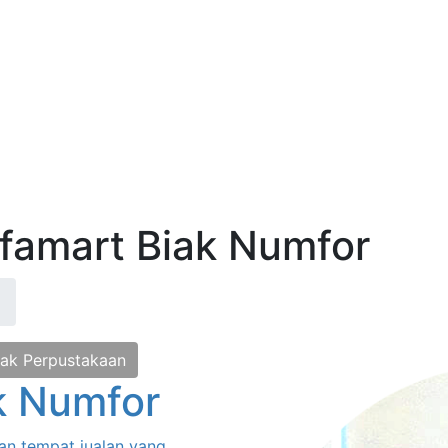
Alfamart Biak Numfor
ak Perpustakaan
k Numfor
an tempat jualan yang