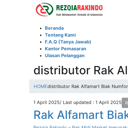
Skip
Skip
to
to
the
the
content
Navigation
Beranda
Tentang Kami
F.A.Q (Tanya Jawab)
Kantor Pemasaran
Ulasan Pelanggan
distributor Rak 
HOME
distributor Rak Alfamart Biak Numfor
1 April 2025
/ Last updated :
1 April 2025
R
Rak Alfamart Bia
Rezqia Rakindo – Rak Midi Market merupak