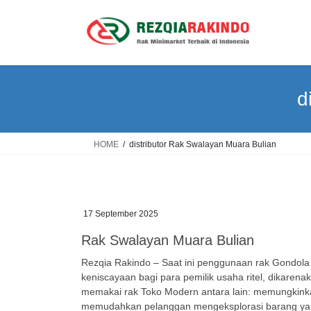
Skip
Skip
to
to
the
the
content
Navigation
d
HOME
distributor Rak Swalayan Muara Bulian
17 September 2025
Rak Swalayan Muara Bulian
Rezqia Rakindo – Saat ini penggunaan rak Gondola 
keniscayaan bagi para pemilik usaha ritel, dikare
memakai rak Toko Modern antara lain: memungkinkan
memudahkan pelanggan mengeksplorasi barang yang i