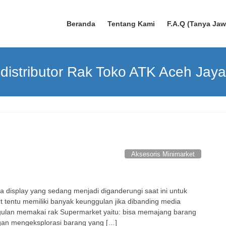
Beranda
Tentang Kami
F.A.Q (Tanya Ja
distributor Rak Toko ATK Aceh Jaya
Aksesoris Minimarket
a display yang sedang menjadi diganderungi saat ini untuk
rt tentu memiliki banyak keunggulan jika dibanding media
unggulan memakai rak Supermarket yaitu: bisa memajang barang
an mengeksplorasi barang yang […]