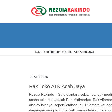
Skip
Skip
to
to
the
the
content
Navigation
HOME
distributor Rak Toko ATK Aceh Jaya
28 April 2026
Rak Toko ATK Aceh Jaya
Rezqia Rakindo – Satu diantara sekian banyak medi
usaha toko ritel adalah Rak Midimarket. Rak Alfama
display lainnya, seperti etalase, dll. Di antara ke
dagangan yang lebih banyak. memudahkan pelangg