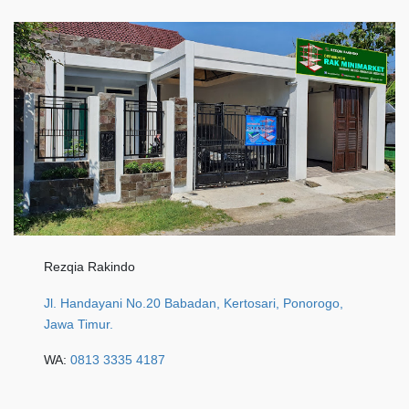
Rezqia Rakindo
Jl. Handayani No.20 Babadan, Kertosari, Ponorogo,
Jawa Timur.
WA:
0813 3335 4187