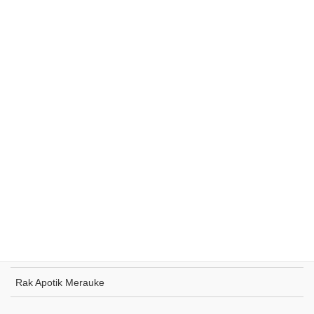
Rak Supermarket Sumohai
Rak Toko Kuliner Tanjung Pinang
Rak Indomaret Tulang Bawang
Rak Toko ATK Sugapa
Rak Apotik Merauke