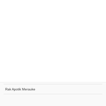
Rak Supermarket Sumohai
Rak Toko Kuliner Tanjung Pinang
Rak Indomaret Tulang Bawang
Rak Toko ATK Sugapa
Rak Apotik Merauke