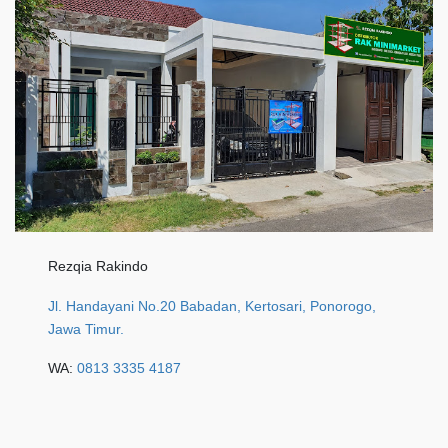
Rezqia Rakindo
Jl. Handayani No.20 Babadan, Kertosari, Ponorogo,
Jawa Timur.
WA:
0813 3335 4187