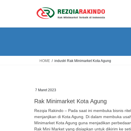
Skip
Skip
to
to
the
the
content
Navigation
HOME
industri Rak Minimarket Kota Agung
7 Maret 2023
Rak Minimarket Kota Agung
Rezqia Rakindo – Pada saat ini membuka bisnis rite
menjanjikan di Kota Agung. Di dalam membuka usah
Minimarket Kota Agung guna menjadikan perbedaan 
Rak Mini Market yang disiapkan untuk dikirim ke set