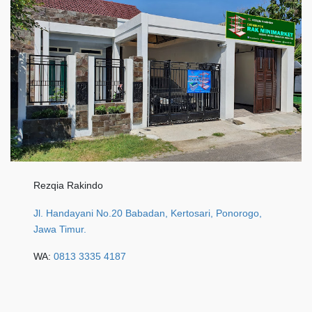
Rezqia Rakindo
Jl. Handayani No.20 Babadan, Kertosari, Ponorogo,
Jawa Timur.
WA:
0813 3335 4187