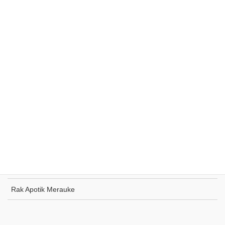
Rak Supermarket Sumohai
Rak Toko Kuliner Tanjung Pinang
Rak Indomaret Tulang Bawang
Rak Toko ATK Sugapa
Rak Apotik Merauke