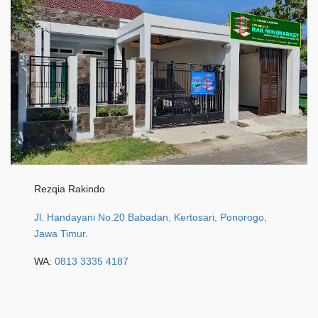
Rezqia Rakindo
Jl. Handayani No.20 Babadan, Kertosari, Ponorogo,
Jawa Timur.
WA:
0813 3335 4187