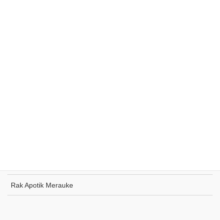
Rak Supermarket Sumohai
Rak Toko Kuliner Tanjung Pinang
Rak Indomaret Tulang Bawang
Rak Toko ATK Sugapa
Rak Apotik Merauke