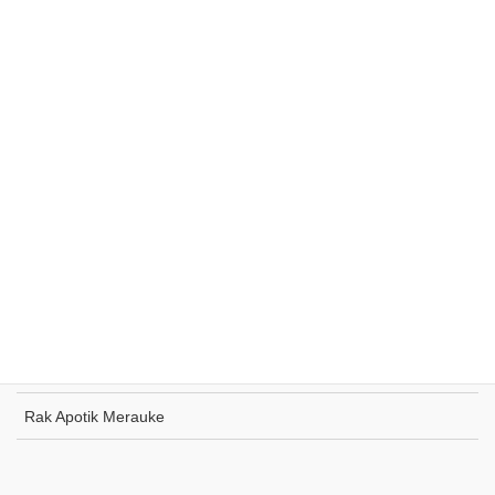
Rak Supermarket Sumohai
Rak Toko Kuliner Tanjung Pinang
Rak Indomaret Tulang Bawang
Rak Toko ATK Sugapa
Rak Apotik Merauke