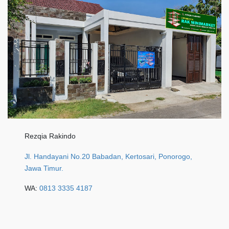
Rezqia Rakindo
Jl. Handayani No.20 Babadan, Kertosari, Ponorogo,
Jawa Timur.
WA:
0813 3335 4187