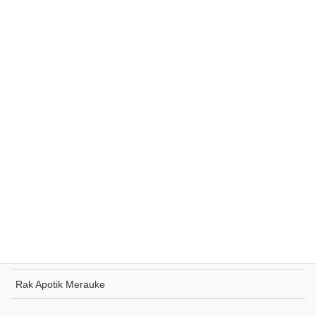
Rak Supermarket Sumohai
Rak Toko Kuliner Tanjung Pinang
Rak Indomaret Tulang Bawang
Rak Toko ATK Sugapa
Rak Apotik Merauke