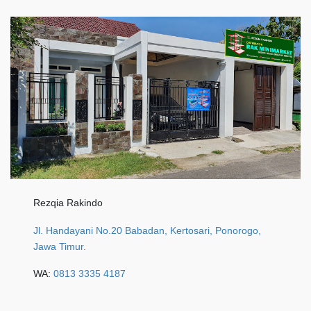
Rezqia Rakindo
Jl. Handayani No.20 Babadan, Kertosari, Ponorogo,
Jawa Timur.
WA:
0813 3335 4187