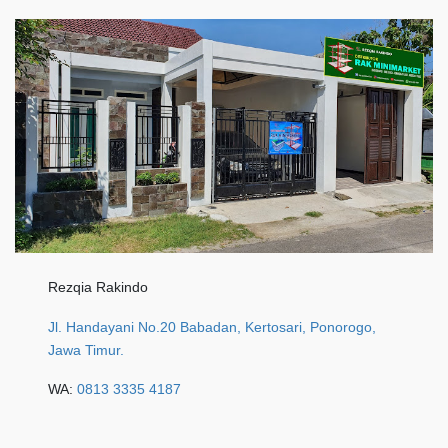
Rezqia Rakindo
Jl. Handayani No.20 Babadan, Kertosari, Ponorogo,
Jawa Timur.
WA:
0813 3335 4187