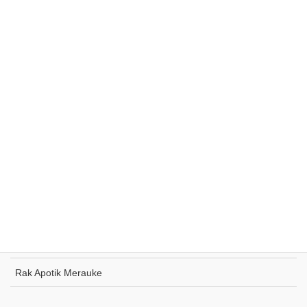
Rak Supermarket Sumohai
Rak Toko Kuliner Tanjung Pinang
Rak Indomaret Tulang Bawang
Rak Toko ATK Sugapa
Rak Apotik Merauke