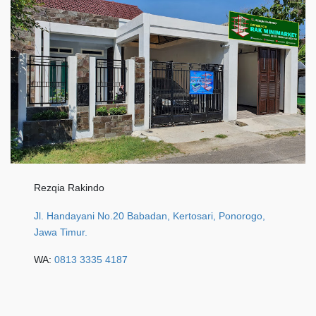
Rezqia Rakindo
Jl. Handayani No.20 Babadan, Kertosari, Ponorogo,
Jawa Timur.
WA:
0813 3335 4187