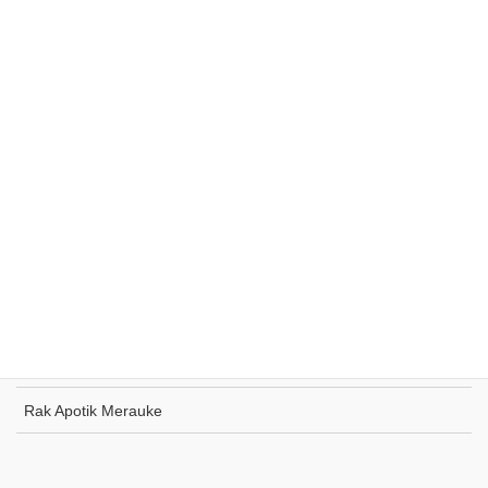
Rak Supermarket Sumohai
Rak Toko Kuliner Tanjung Pinang
Rak Indomaret Tulang Bawang
Rak Toko ATK Sugapa
Rak Apotik Merauke