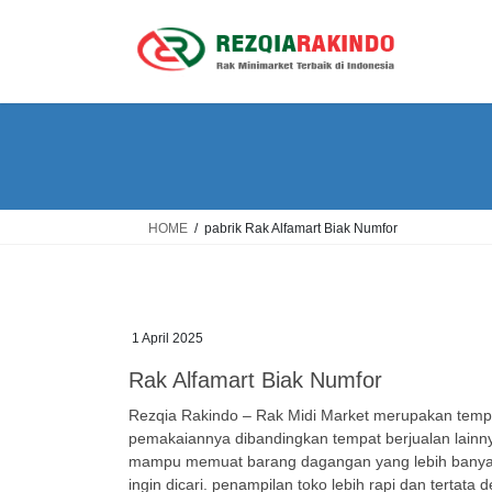
Skip
Skip
to
to
the
the
content
Navigation
HOME
pabrik Rak Alfamart Biak Numfor
1 April 2025
Rak Alfamart Biak Numfor
Rezqia Rakindo – Rak Midi Market merupakan tempa
pemakaiannya dibandingkan tempat berjualan lainn
mampu memuat barang dagangan yang lebih banyak
ingin dicari. penampilan toko lebih rapi dan terta