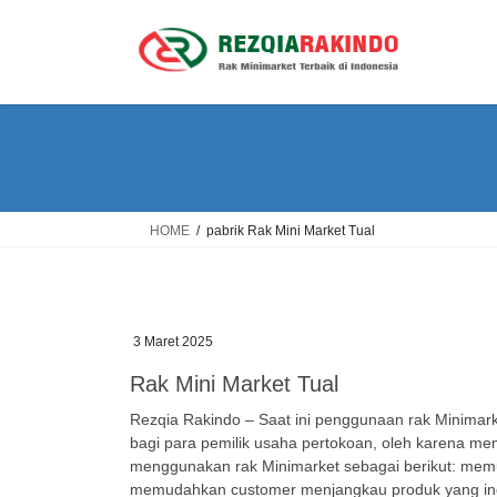
Skip
Skip
to
to
the
the
content
Navigation
HOME
pabrik Rak Mini Market Tual
3 Maret 2025
Rak Mini Market Tual
Rezqia Rakindo – Saat ini penggunaan rak Minimarke
bagi para pemilik usaha pertokoan, oleh karena me
menggunakan rak Minimarket sebagai berikut: memu
memudahkan customer menjangkau produk yang ingin