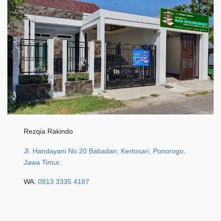
Rezqia Rakindo
Jl. Handayani No.20 Babadan, Kertosari, Ponorogo,
Jawa Timur.
WA:
0813 3335 4187