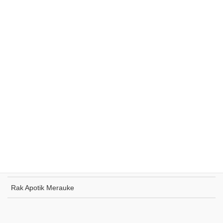
Rak Supermarket Sumohai
Rak Toko Kuliner Tanjung Pinang
Rak Indomaret Tulang Bawang
Rak Toko ATK Sugapa
Rak Apotik Merauke