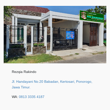
Rezqia Rakindo
Jl. Handayani No.20 Babadan, Kertosari, Ponorogo,
Jawa Timur.
WA:
0813 3335 4187