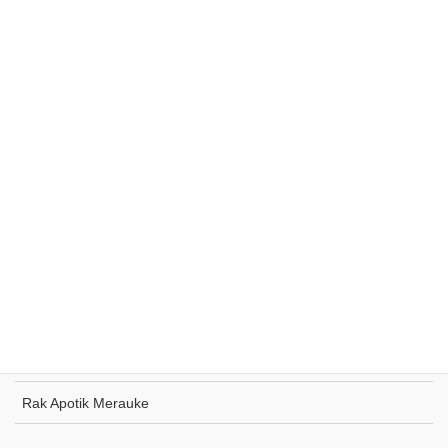
Rak Supermarket Sumohai
Rak Toko Kuliner Tanjung Pinang
Rak Indomaret Tulang Bawang
Rak Toko ATK Sugapa
Rak Apotik Merauke