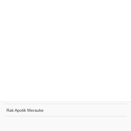
Rak Supermarket Sumohai
Rak Toko Kuliner Tanjung Pinang
Rak Indomaret Tulang Bawang
Rak Toko ATK Sugapa
Rak Apotik Merauke