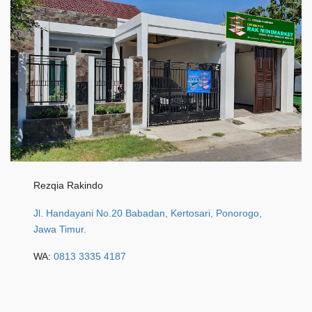
Rezqia Rakindo
Jl. Handayani No.20 Babadan, Kertosari, Ponorogo,
Jawa Timur.
WA:
0813 3335 4187