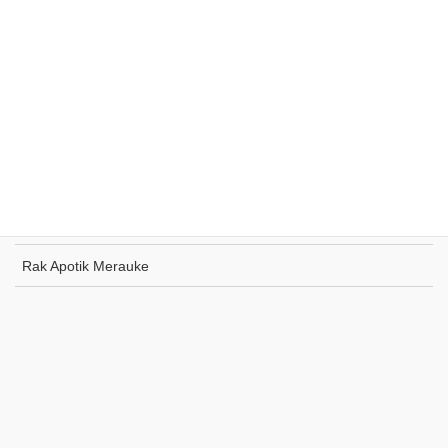
Rak Supermarket Sumohai
Rak Toko Kuliner Tanjung Pinang
Rak Indomaret Tulang Bawang
Rak Toko ATK Sugapa
Rak Apotik Merauke