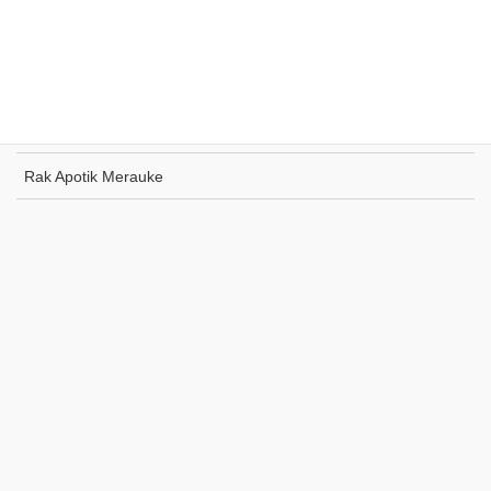
Rak Toko Kuliner Tanjung Pinang
Rak Indomaret Tulang Bawang
Rak Toko ATK Sugapa
Rak Apotik Merauke