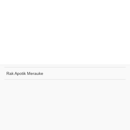
Rak Supermarket Sumohai
Rak Toko Kuliner Tanjung Pinang
Rak Indomaret Tulang Bawang
Rak Toko ATK Sugapa
Rak Apotik Merauke