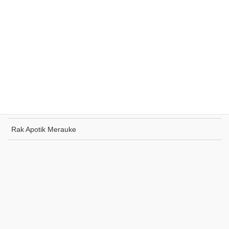
Rak Supermarket Sumohai
Rak Toko Kuliner Tanjung Pinang
Rak Indomaret Tulang Bawang
Rak Toko ATK Sugapa
Rak Apotik Merauke